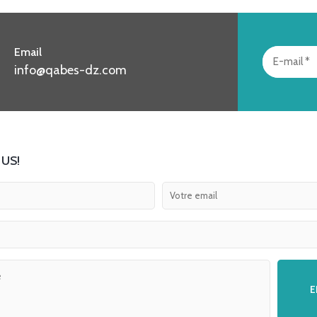
Email
info@qabes-dz.com
US!