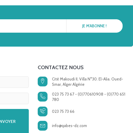
CONTACTEZ NOUS
Cité Makoudi II, Villa N°30. El-Alia. Oued-
Smar, Alger Algérie
023 75 73 67 - (0)770610908 - (0)770 651
780
023 75 73 66
info@qabes-dz.com