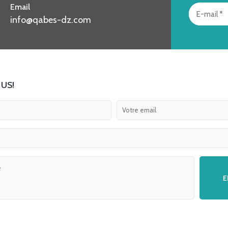
Email
info@qabes-dz.com
US!