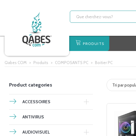
PRODUITS
Qabes COM
>
Produits
>
COMPOSANTS PC
>
Boitier PC
Product categories
Tri par popul
ACCESSOIRES
ANTIVIRUS
AUDIOVISUEL