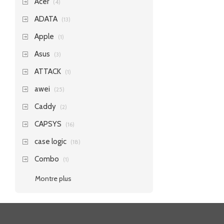
Acer
(4)
ADATA
(13)
Apple
(1)
Asus
(3)
ATTACK
(1)
awei
(25)
Caddy
(2)
CAPSYS
(16)
case logic
(18)
Combo
(1)
Montre plus