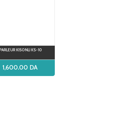
PARLEUR KISONLI KS-10
1,600.00
DA