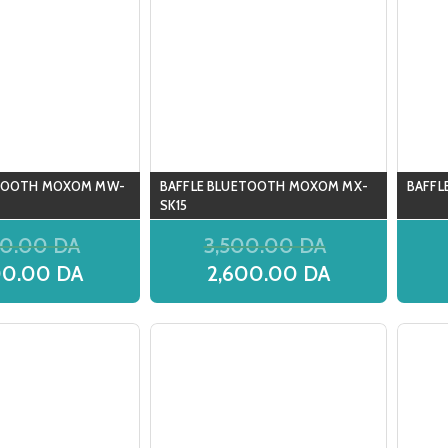
ETOOTH MOXOM MW-
BAFFLE BLUETOOTH MOXOM MX-
BAFFL
SK15
00.00
DA
3,500.00
DA
00.00
DA
2,600.00
DA