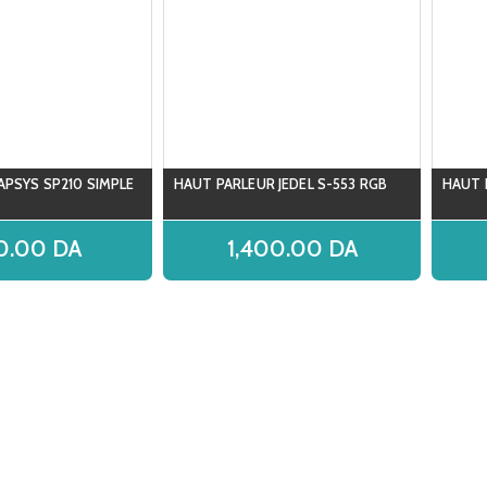
APSYS SP210 SIMPLE
HAUT PARLEUR JEDEL S-553 RGB
HAUT 
0.00
DA
1,400.00
DA