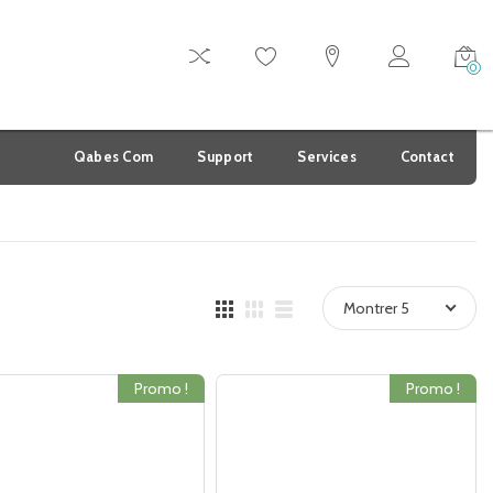
0
Qabes Com
Support
Services
Contact
Montrer 5
Promo !
Promo !