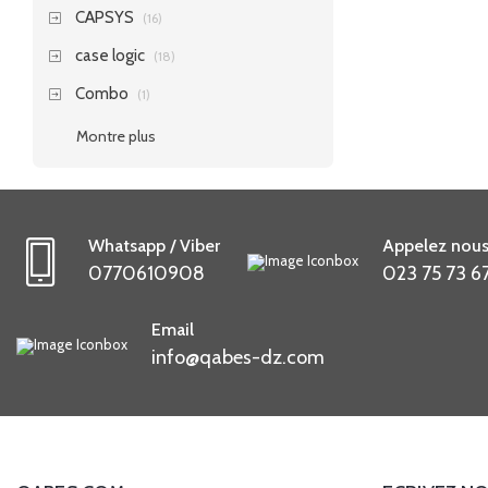
CAPSYS
(16)
case logic
(18)
Combo
(1)
Montre plus
Whatsapp / Viber
Appelez nous
0770610908
023 75 73 6
Email
info@qabes-dz.com