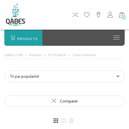
0
PRODUITS
Qabes COM
>
Produits
>
STOCKAGE
>
Carte mémoire
Tri par popularité
Comparer