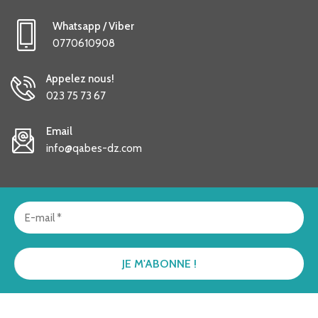
Whatsapp / Viber
0770610908
Appelez nous!
023 75 73 67
Email
info@qabes-dz.com