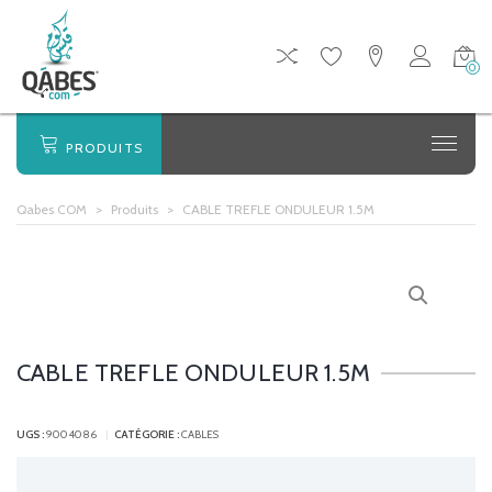
0
PRODUITS
Qabes COM
>
Produits
>
CABLE TREFLE ONDULEUR 1.5M
CABLE TREFLE ONDULEUR 1.5M
UGS :
9004086
CATÉGORIE :
CABLES