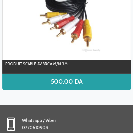
CABLE AV 3RCA M/M 3M
500.00
DA
Whatsapp / Viber
0770610908