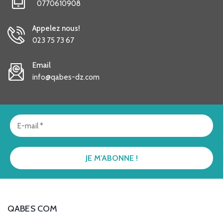
0770610908
Appelez nous!
023 75 73 67
Email
info@qabes-dz.com
QABES COM