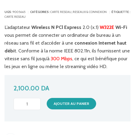
UGS :
9005665
CATÉGORIES :
CARTE RESEAU
,
RESEAUX & CONNEXION
ÉTIQUETTE :
CARTE RESEAU
L’adaptateur
Wireless N PCl Express
2.0 (x.1)
W322E
Wi-Fi
vous permet de connecter un ordinateur de bureau à un
réseau sans fil et d’accéder à une
connexion Internet haut
débi
t. Conforme à la norme IEEE 802.11n, ils fournissent une
vitesse sans fil jusqu’à
300 Mbps
, ce qui est bénéfique pour
les jeux en ligne ou même le streaming vidéo HD.
2,100.00
DA
CARTE
AJOUTER AU PANIER
RESEAU
SANS
FIL
TENDA