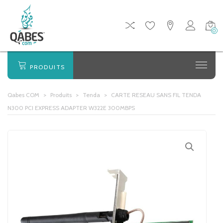
0
PRODUITS
Qabes COM
>
Produits
>
Tenda
>
CARTE RESEAU SANS FIL TENDA
N300 PCI EXPRESS ADAPTER W322E 300MBPS