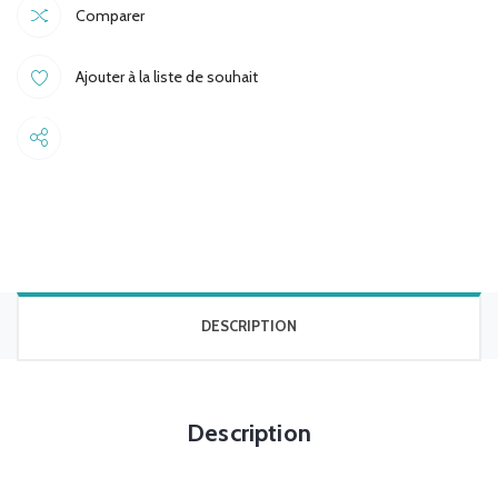
Comparer
N300
PCI
Ajouter à la liste de souhait
EXPRESS
ADAPTER
W322E
Share
300MBPS
quantité
DESCRIPTION
Description