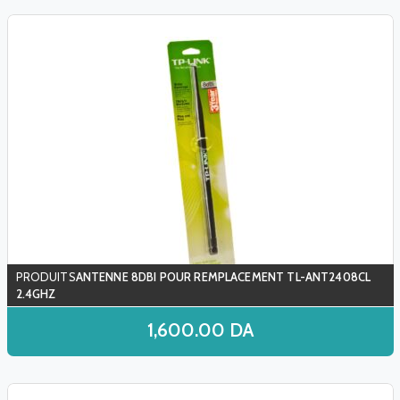
ANTENNE 8DBI POUR REMPLACEMENT TL-ANT2408CL
2.4GHZ
1,600.00
DA