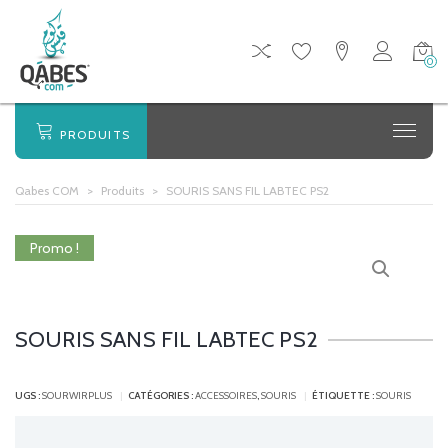
0
PRODUITS
Qabes COM
>
Produits
>
SOURIS SANS FIL LABTEC PS2
Promo !
SOURIS SANS FIL LABTEC PS2
UGS :
SOURWIRPLUS
CATÉGORIES :
ACCESSOIRES
,
SOURIS
ÉTIQUETTE :
SOURIS