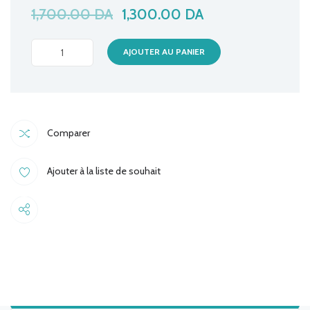
1,700.00
DA
1,300.00
DA
SOURIS
AJOUTER AU PANIER
SANS
FIL
LABTEC
PS2
Comparer
quantité
Ajouter à la liste de souhait
Share