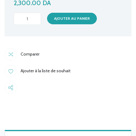
2,300.00
DA
CHARGEUR
AJOUTER AU PANIER
LAPTOP
FUJITSU
20V/4.5A
5.5*2.5
Comparer
quantité
Ajouter à la liste de souhait
Share