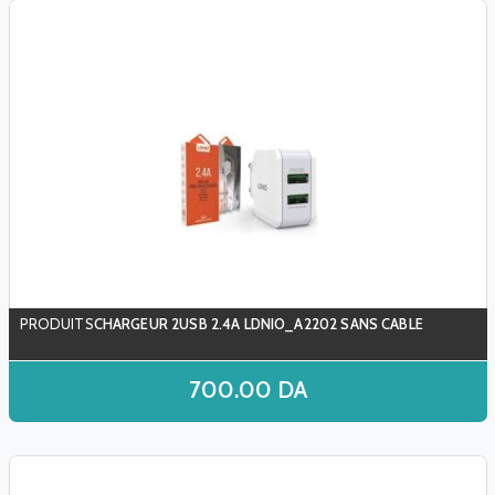
CHARGEUR 2USB 2.4A LDNIO_A2202 SANS CABLE
700.00
DA