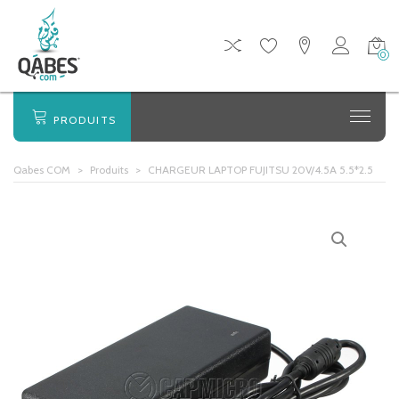
0
PRODUITS
Qabes COM
>
Produits
>
CHARGEUR LAPTOP FUJITSU 20V/4.5A 5.5*2.5