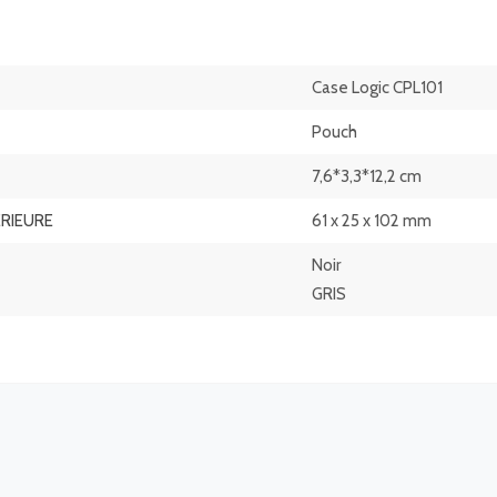
Case Logic CPL101
Pouch
7,6*3,3*12,2 cm
ERIEURE
61 x 25 x 102 mm
Noir
GRIS