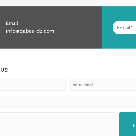
Email
info@qabes-dz.com
US!