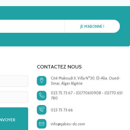
CONTACTEZ NOUS
Cité Makoudi II, Villa N°30. El-Alia. Oued-
Smar, Alger Algérie
023 75 73 67 - (0)770610908 - (0)770 651
780
023 75 73 66
info@qabes-dz.com