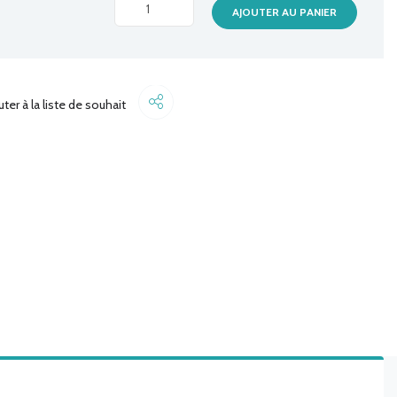
CHARGEUR
AJOUTER AU PANIER
LAPTOP
HP
19V/4.74A
4.8*1.7MM
Share
uter à la liste de souhait
quantité