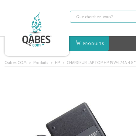
PRODUITS
Qabes COM
>
Produits
>
HP
>
CHARGEUR LAPTOP HP 19V/4.74A 4.8*