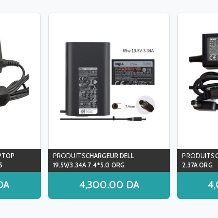
PTOP
CHARGEUR DELL
5
19.5V/3.34A 7.4*5.0 ORG
2.37A ORG
DA
4,300.00
DA
4