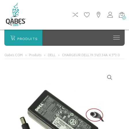
0
PRODUITS
Qabes COM
>
Produits
>
DELL
>
CHARGEUR DELL 19.5V/3.34A 4.5*3.0