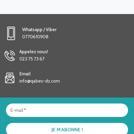
Whatsapp / Viber
0770610908
Appelez nous!
023 75 73 67
Email
info@qabes-dz.com