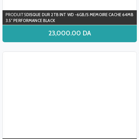
DISQUE DUR 2TB INT WD -6GB/S MEMOIRE CACHE 64MB
3.5″ PERFORMANCE BLACK
23,000.00
DA