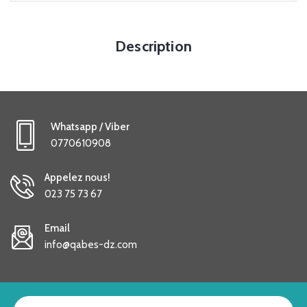
Description
Whatsapp / Viber
0770610908
Appelez nous!
023 75 73 67
Email
info@qabes-dz.com