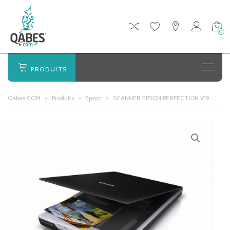
0
PRODUITS
Qabes COM
>
Produits
>
Epson
>
SCANNER EPSON PERFECTION V19