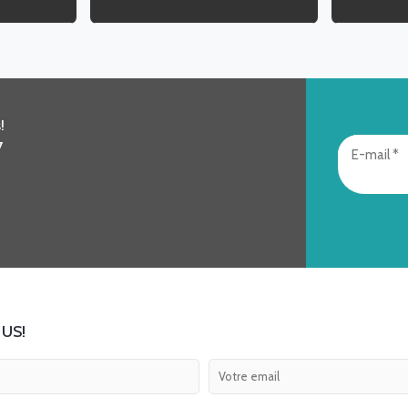
!
7
US!