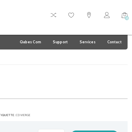
0
Qabes Com
Support
Services
Contact
TIQUETTE :
CD VIERGE