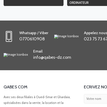
ORDINATEUR
Whatsapp / Viber
Appelez nous
0770610908
023 75 73 6
Email
info@qabes-dz.com
QABES COM
ECRIVEZ NO
Avec ses deux filiales à Oued-Smar et Ghardaia,
spécialisées dans la vente, la location et la