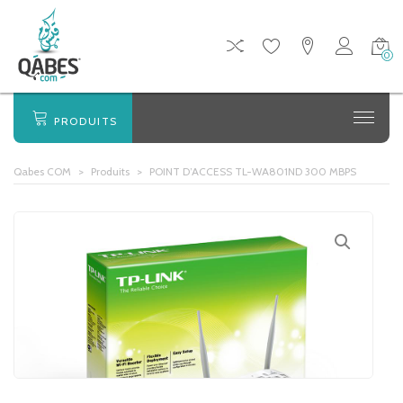
0
PRODUITS
Qabes COM
>
Produits
>
POINT D’ACCESS TL-WA801ND 300 MBPS