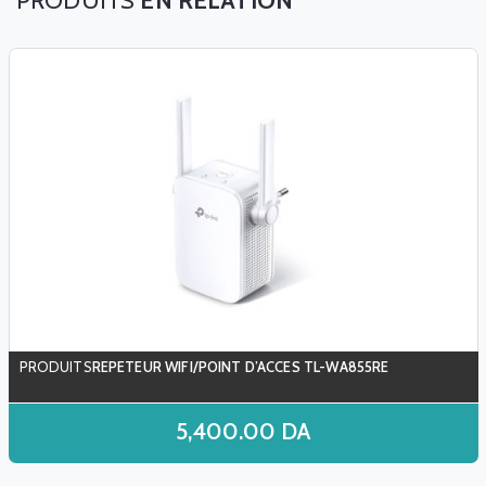
EN RELATION
REPETEUR WIFI/POINT D’ACCES TL-WA855RE
5,400.00
DA