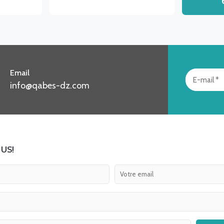
Email
info@qabes-dz.com
US!