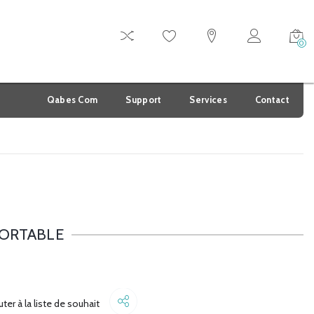
0
Qabes Com
Support
Services
Contact
PORTABLE
Share
uter à la liste de souhait