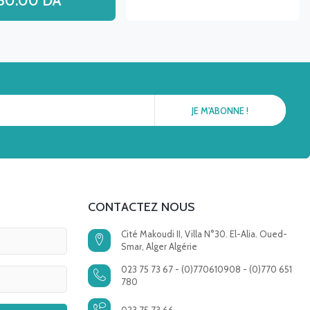
60.00
DA
CONTACTEZ NOUS
Cité Makoudi II, Villa N°30. El-Alia. Oued-
Smar, Alger Algérie
023 75 73 67 - (0)770610908 - (0)770 651
780
023 75 73 66