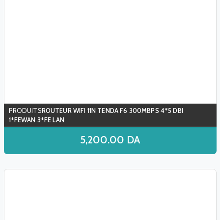
ROUTEUR WIFI 11N TENDA F6 300MBPS 4*5 DBI
1*FEWAN 3*FE LAN
5,200.00
DA