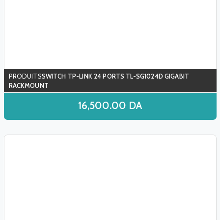
SWITCH TP-LINK 24 PORTS TL-SG1024D GIGABIT
RACKMOUNT
16,500.00
DA