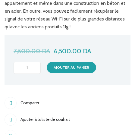
appartement et même dans une construction en béton et
en acier. En outre, vous pouvez facilement récupérer le
signal de votre réseau Wi-Fi sur de plus grandes distances
qu’avec les anciens produits 11g !
7,500.00
DA
6,500.00
DA
ROUTEUR
AJOUTER AU PANIER
WIFI
TP-
LINK
TL-
Comparer
WR940N/450MBPS
quantité
Ajouter à la liste de souhait