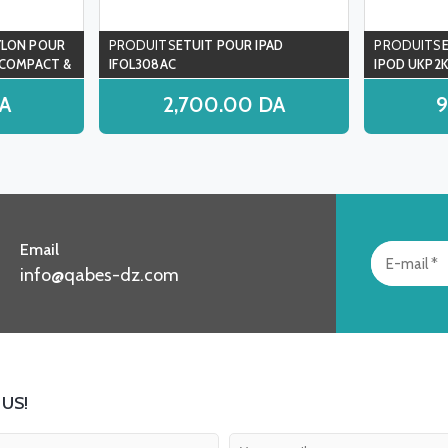
YLON POUR
ETUIT POUR IPAD
-COMPACT &
IFOL308AC
IPOD UKP2
K
A
2,700.00
DA
Email
info@qabes-dz.com
US!