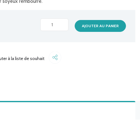
ur soyeux rembourré.
SACOCHE
AJOUTER AU PANIER
COMPACT
POUR
APPAREIL
QPB201B
Share
uter à la liste de souhait
quantité