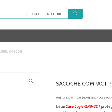
TOUTES CATÉGORIES
AREIL QPB201B
SACOCHE COMPACT P
UGS :
QPB201B
CATÉGORIE :
SAC A DOS & POC
L’étui
Case Logic
QPB-201
protèg