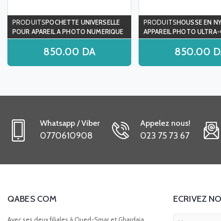
POCHETTE UNIVERSELLE
HOUSSE EN N
POUR APAREIL A PHOTO NUMERIQUE
APPAREIL PHOTO ULTRA
VIOLET
ACCESSOIR NOIR TBC402
850.00
DA
850.00
D
Whatsapp / Viber
Appelez nous!
0770610908
023 75 73 67
QABES COM
ECRIVEZ NO
Avec ses deux filiales à Oued-Smar et Ghardaia,