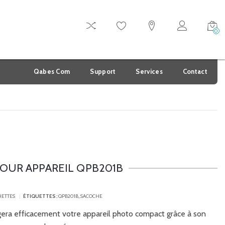
0
Qabes Com
Support
Services
Contact
OUR APPAREIL QPB201B
HETTES
ÉTIQUETTES :
QPB201B
,
SACOCHE
era efficacement votre appareil photo compact grâce à son