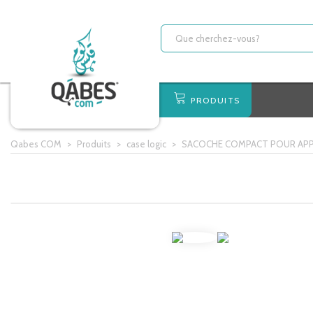
PRODUITS
Qabes COM
>
Produits
>
case logic
>
SACOCHE COMPACT POUR APP