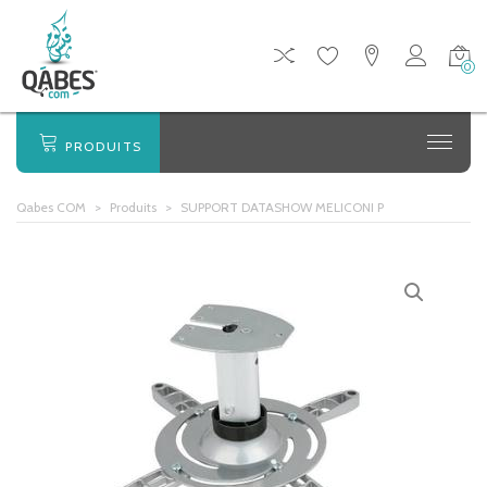
0
PRODUITS
Qabes COM
>
Produits
>
SUPPORT DATASHOW MELICONI P