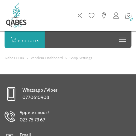
0
PRODUITS
Qabes COM
>
Vendeur Dashboard
>
Shop Settings
Whatsapp / Viber
0770610908
Appelez nous!
023 75 73 67
Email