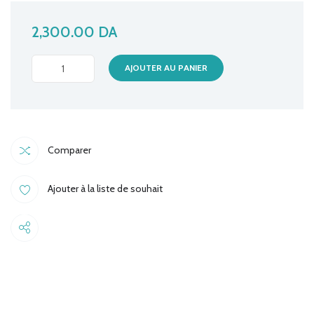
2,300.00
DA
ANTENNE
AJOUTER AU PANIER
TP-
LINK
INTERIEUR
DE
Comparer
BUREAU
2.4GHZ
Ajouter à la liste de souhait
3DBI
TL-
ANT2403N
Share
quantité