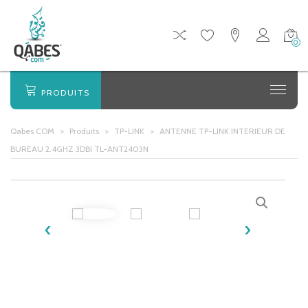
0
PRODUITS
Qabes COM
>
Produits
>
TP-LINK
>
ANTENNE TP-LINK INTERIEUR DE
BUREAU 2.4GHZ 3DBI TL-ANT2403N
‹
›