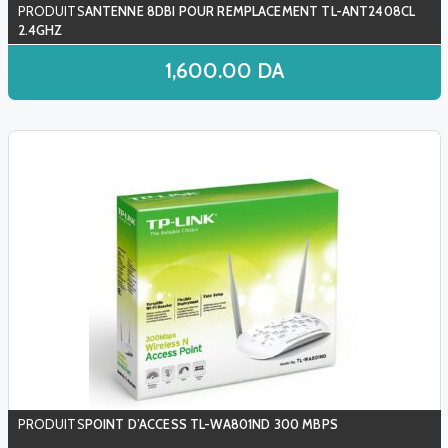
ANTENNE 8DBI POUR REMPLACEMENT TL-ANT2408CL
2.4GHZ
1,600.00
DA
POINT D’ACCESS TL-WA801ND 300 MBPS