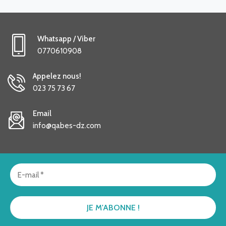
Whatsapp / Viber
0770610908
Appelez nous!
023 75 73 67
Email
info@qabes-dz.com