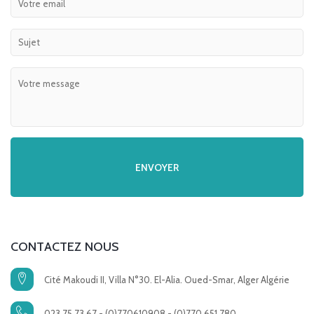
CONTACTEZ NOUS
Cité Makoudi II, Villa N°30. El-Alia. Oued-Smar, Alger Algérie
023 75 73 67 - (0)770610908 - (0)770 651 780