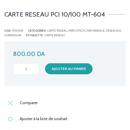
CARTE RESEAU PCI 10/100 MT-604
UGS :
9002118
CATÉGORIES :
CARTE RESEAU
,
MATCHTECH
,
PAR MARQUE
,
RESEAUX &
CONNEXION
ÉTIQUETTE :
CARTE RESEAU
800.00
DA
CARTE
AJOUTER AU PANIER
RESEAU
PCI
10/100
MT-
Comparer
604
quantité
Ajouter à la liste de souhait