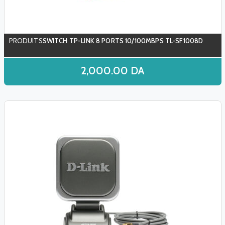
SWITCH TP-LINK 8 PORTS 10/100MBPS TL-SF1008D
2,000.00
DA