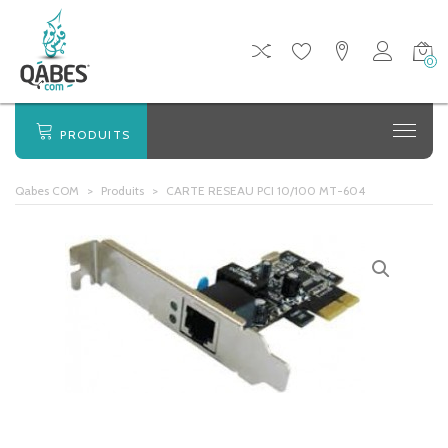
0
PRODUITS
Qabes COM
>
Produits
>
CARTE RESEAU PCI 10/100 MT-604