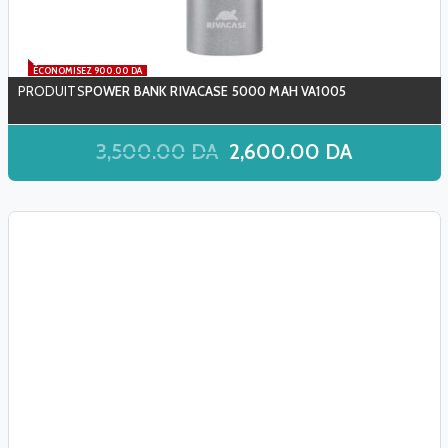
ÉCONOMISEZ 900.00 DA
POWER BANK RIVACASE 5000 MAH VA1005
3,500.00
DA
2,600.00
DA