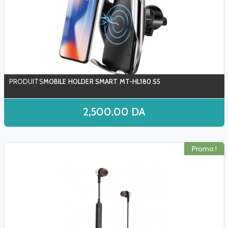
MOBILE HOLDER SMART MT-HL180 S5
2,500.00
DA
Promo !