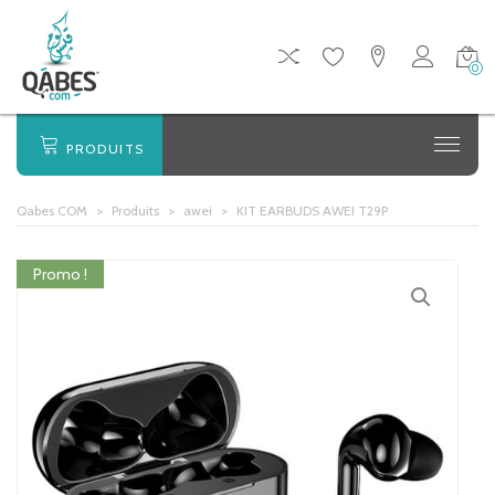
0
PRODUITS
Qabes COM
>
Produits
>
awei
>
KIT EARBUDS AWEI T29P
Promo !