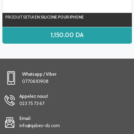
ETUI EN SILICONE POUR IPHONE
1,150.00
DA
Whatsapp / Viber
0770610908
Appelez nous!
023 75 73 67
Email
info@qabes-dz.com