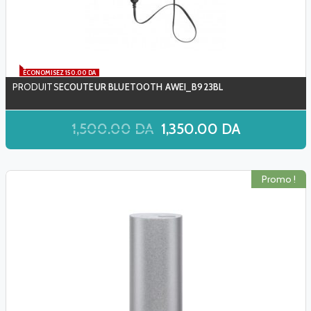
ÉCONOMISEZ 150.00 DA
ECOUTEUR BLUETOOTH AWEI_B923BL
1,500.00
DA
1,350.00
DA
Promo !