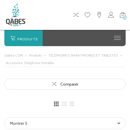
0
PRODUITS
Qabes COM
>
Produits
>
TÉLÉPHONES SMARTPHONES ET TABLETES
>
Accessoire Telephone Portable
Comparer
Montrer 5