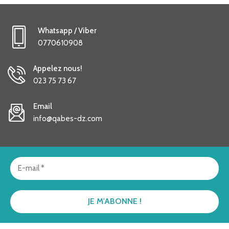
Whatsapp / Viber
0770610908
Appelez nous!
023 75 73 67
Email
info@qabes-dz.com