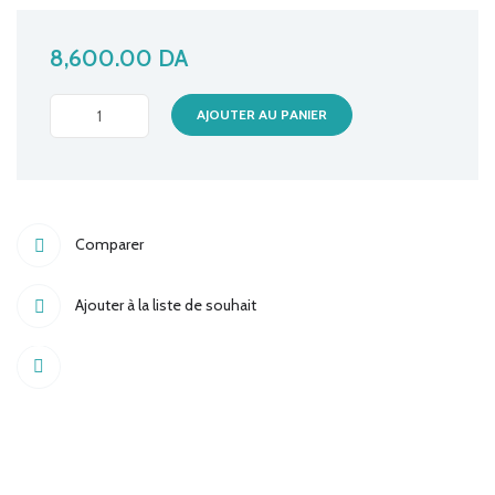
8,600.00
DA
DISQUE
AJOUTER AU PANIER
DUR
INT
1TO
WD
Comparer
GREEN
quantité
Ajouter à la liste de souhait
Share