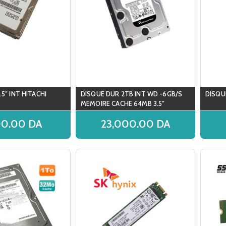
5″ INT HITACHI
DISQUE DUR 2TB INT WD -6GB/S
DISQU
MEMOIRE CACHE 64MB 3.5″
PERFORMANCE BLACK
00.00
DA
23,000.00
DA