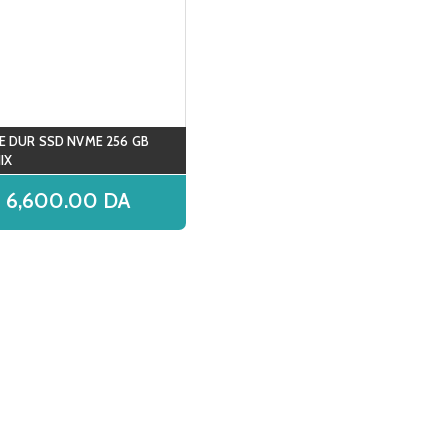
E DUR SSD NVME 256 GB
IX
6,600.00
DA