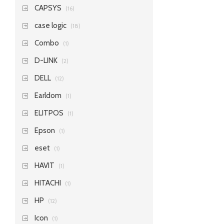
CAPSYS
(16)
case logic
(18)
Combo
(1)
D-LINK
(2)
DELL
(12)
Earldom
(1)
ELITPOS
(1)
Epson
(1)
eset
(1)
HAVIT
(1)
HITACHI
(1)
HP
(12)
Icon
(1)