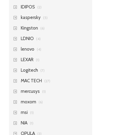
IDIPOS
(2)
kaspersky
(5)
Kingston
(6)
LDNIO
(4)
lenovo
(4)
LEXAR
(1)
Logitech
(7)
MAC TECH
(27)
mercusys
(1)
moxom
(6)
msi
(1)
NIA
(1)
OPULA
(3)