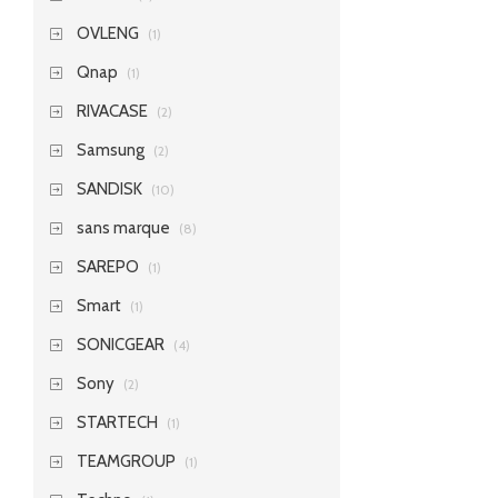
OVLENG
(1)
Qnap
(1)
RIVACASE
(2)
Samsung
(2)
SANDISK
(10)
sans marque
(8)
SAREPO
(1)
Smart
(1)
SONICGEAR
(4)
Sony
(2)
STARTECH
(1)
TEAMGROUP
(1)