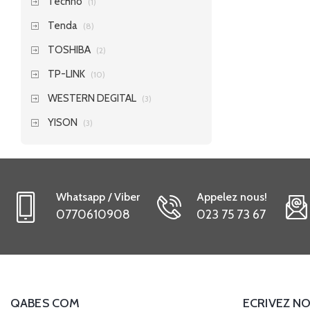
Techno
(1)
Tenda
(8)
TOSHIBA
(2)
TP-LINK
(10)
WESTERN DEGITAL
(3)
YISON
(3)
Whatsapp / Viber
Appelez nous!
0770610908
023 75 73 67
QABES COM
ECRIVEZ NO