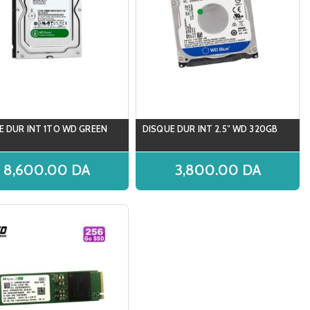
E DUR INT 1TO WD GREEN
DISQUE DUR INT 2.5″ WD 320GB
8,600.00
DA
3,800.00
DA