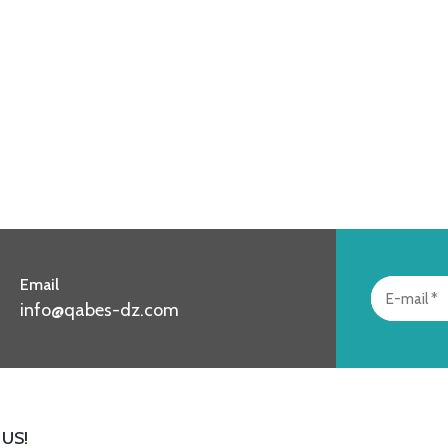
Email
info@qabes-dz.com
US!