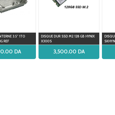
NTERNE 3.5″ 1TO
DISQUE DUR SSD M2 128 GB HYNIX
DISQU
G REF
X300S
SKHYN
00.00
DA
3,500.00
DA