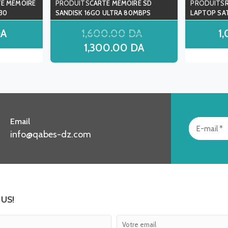
TE MEMOIRE
CARTE MEMOIRE SD
30
SANDISK 16GO ULTRA 80MBPS
LAPTOP SAT
A
1,600.00
DA
1
1,300.00
DA
Email
info@qabes-dz.com
US!