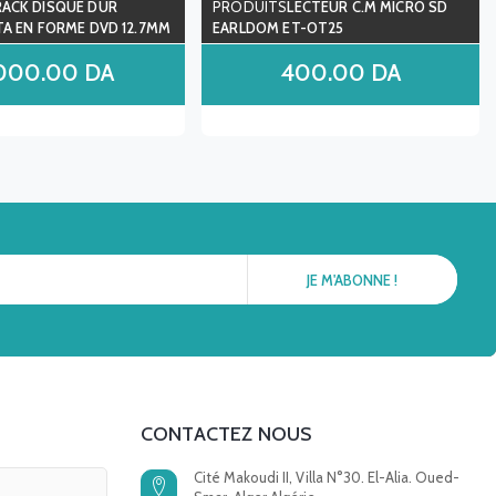
RACK DISQUE DUR
LECTEUR C.M MICRO SD
A EN FORME DVD 12.7MM
EARLDOM ET-OT25
,000.00
DA
400.00
DA
CONTACTEZ NOUS
Cité Makoudi II, Villa N°30. El-Alia. Oued-