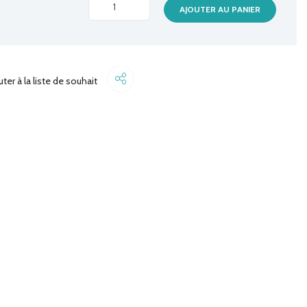
FLASH
AJOUTER AU PANIER
DISK
ADATA
32GO
UD310
Share
uter à la liste de souhait
quantité