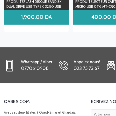
FLASH DISQUE SANDISK
LECTEUR CAR
DUAL DRIVE USB TYPE C 32GO USB
MICRO USB OTG MT-CR0
3.0
1,900.00
DA
400.00
D
Whatsapp / Viber
Appelez nous!
0770610908
023 75 73 67
QABES COM
ECRIVEZ NO
Avec ses deux filiales à Oued-Smar et Ghardaia,