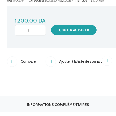
UGS :
9003334
CATÉGORIES :
ACCESSOIRES
,
CLAVIER
ÉTIQUETTE :
CLAVIER
1,200.00
DA
CLAVIER
AJOUTER AU PANIER
MULTIMEDIA
USB
ICON
REF
KB550
Comparer
Ajouter à la liste de souhait
BLACK
quantité
INFORMATIONS COMPLÉMENTAIRES