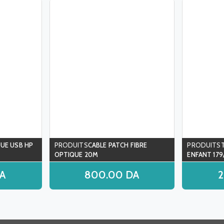
UE USB HP
CABLE PATCH FIBRE
OPTIQUE 20M
ENFANT 179/
A
800.00
DA