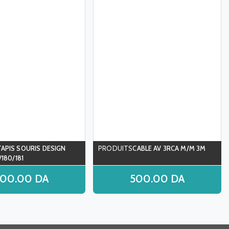
TAPIS SOURIS DESIGN
CABLE AV 3RCA M/M 3M
180/181
200.00
DA
500.00
DA