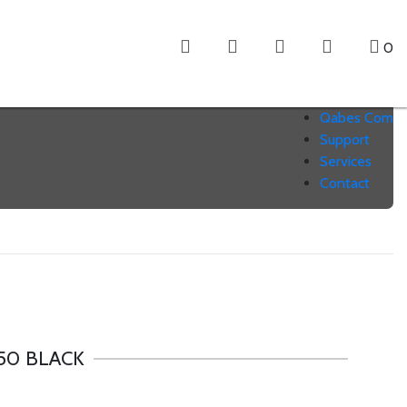
0
Qabes Com
Support
Services
Contact
50 BLACK