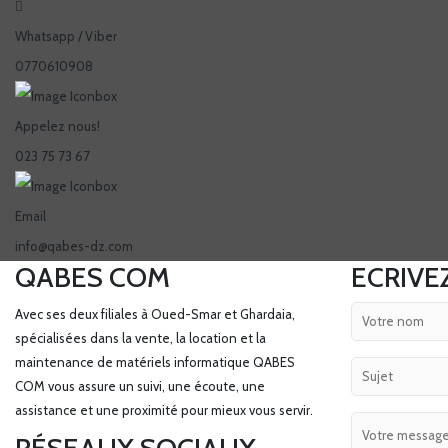
Whatsapp / Viber
0770610908
Appelez nous!
023 75 73 67
Email
info@qabes-dz.com
QABES COM
ECRIVE
Avec ses deux filiales à Oued-Smar et Ghardaia,
spécialisées dans la vente, la location et la
maintenance de matériels informatique QABES
COM vous assure un suivi, une écoute, une
assistance et une proximité pour mieux vous servir.