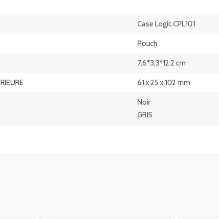
Case Logic CPL101
Pouch
7,6*3,3*12,2 cm
ERIEURE
61 x 25 x 102 mm
Noir
GRIS