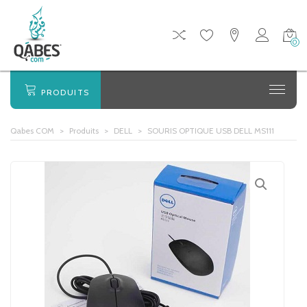
0
PRODUITS
Qabes COM
>
Produits
>
DELL
>
SOURIS OPTIQUE USB DELL MS111