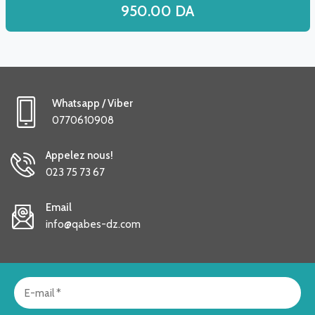
950.00
DA
Whatsapp / Viber
0770610908
Appelez nous!
023 75 73 67
Email
info@qabes-dz.com