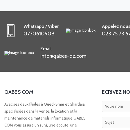
Whatsapp / Viber
Appelez nous
0770610908
023 75 73 6
Email
info@qabes-dz.com
QABES COM
ECRIVEZ NO
Avec ses deux filiales à Oued-Smar et Ghardaia,
spécialisées dans la vente, la location et la
maintenance de matériels informatique QABES
COM vous assure un suivi, une écoute, une