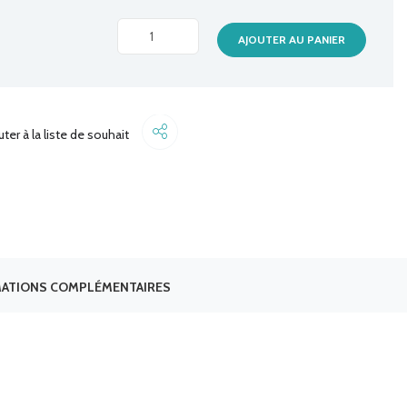
POCHETTE
AJOUTER AU PANIER
UNIVERSELLE
POUR
APAREIL
A
Share
uter à la liste de souhait
PHOTO
NUMERIQUE
quantité
ATIONS COMPLÉMENTAIRES