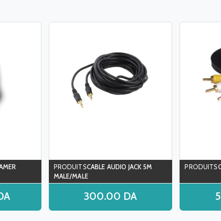
GAMER
CABLE AUDIO JACK 5M
MALE/MALE
DA
300.00
DA