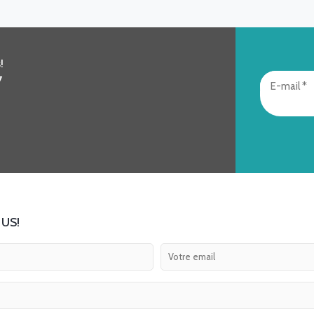
!
7
US!