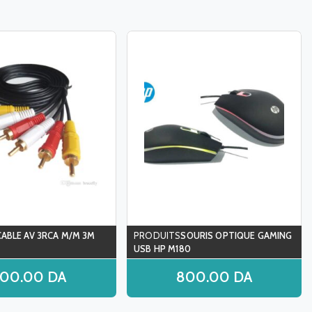
CABLE AV 3RCA M/M 3M
SOURIS OPTIQUE GAMING
USB HP M180
500.00
DA
800.00
DA