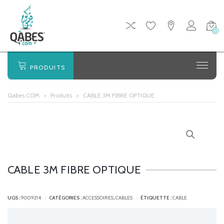
0
PRODUITS
Qabes COM
>
Produits
>
CABLE 3M FIBRE OPTIQUE
CABLE 3M FIBRE OPTIQUE
UGS :
9009214
CATÉGORIES :
ACCESSOIRES
,
CABLES
ÉTIQUETTE :
CABLE