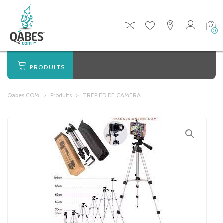
0
PRODUITS
Qabes COM
>
Produits
>
TREPIED DE CAMERA