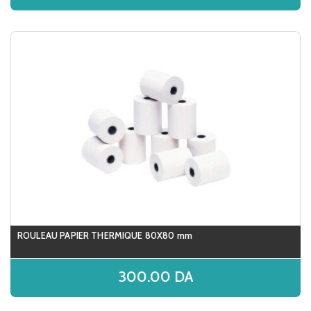
ROULEAU PAPIER THERMIQUE 80X80 mm
300.00
DA