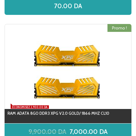
70.00
DA
Promo !
ÉCONOMISEZ 2,900.00 DA
RAM ADATA 8GO DDR3 XPG V2.0 GOLD/ 1866 MHZ CL10
9,900.00
DA
7,000.00
DA