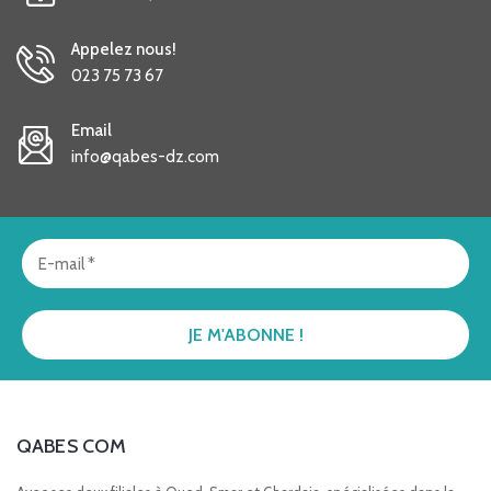
Appelez nous!
023 75 73 67
Email
info@qabes-dz.com
QABES COM