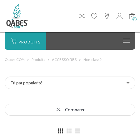
0
PRODUITS
Qabes COM
>
Produits
>
ACCESSOIRES
>
Non classé
Tri par popularité
Comparer