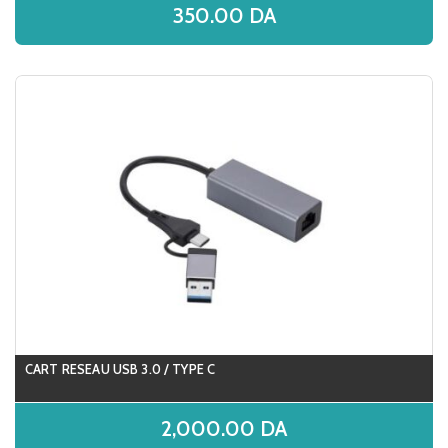
350.00
DA
CART RESEAU USB 3.0 / TYPE C
2,000.00
DA