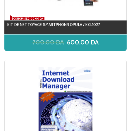
ÉCONOMISEZ 100.00 DA
KIT DE NETTOYAGE SMARTPHONR OPULA / KCL1027
700.00
DA
600.00
DA