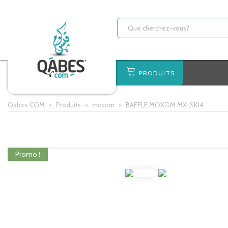
PRODUITS
Qabes COM
>
Produits
>
moxom
>
BAFFLE MOXOM MX-SK14
Promo !