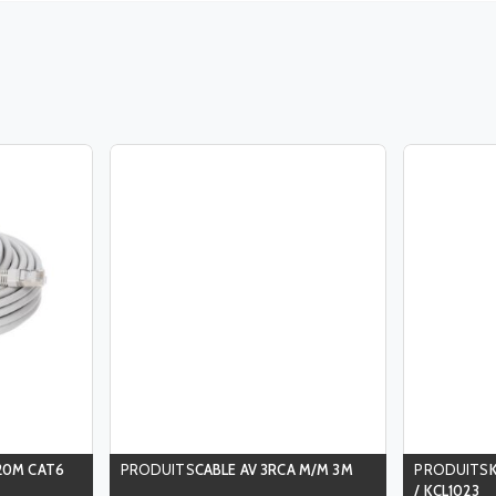
20M CAT6
CABLE AV 3RCA M/M 3M
/ KCL1023