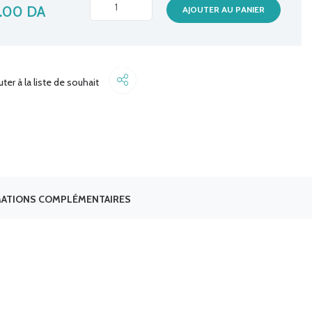
BAFFLE
.00
DA
AJOUTER AU PANIER
MOXOM
MX-
SK14
quantité
Share
uter à la liste de souhait
ATIONS COMPLÉMENTAIRES