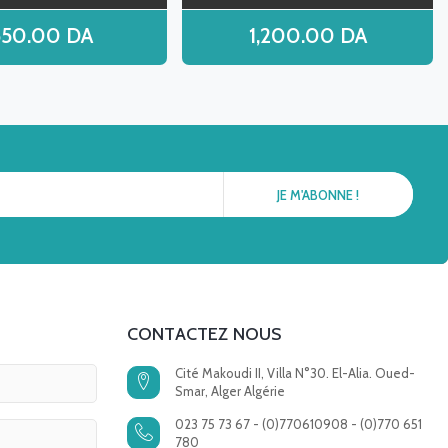
550.00
DA
1,200.00
DA
CONTACTEZ NOUS
Cité Makoudi II, Villa N°30. El-Alia. Oued-
Smar, Alger Algérie
023 75 73 67 - (0)770610908 - (0)770 651
780