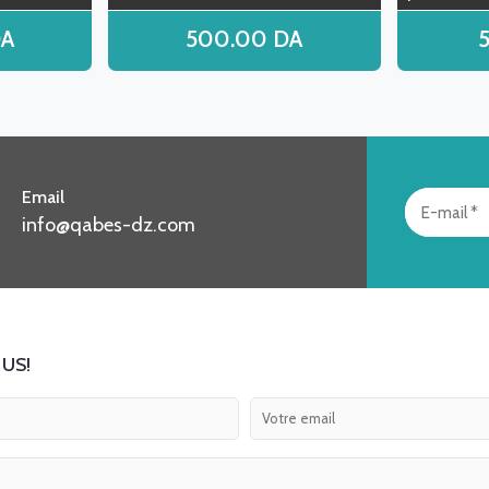
A
500.00
DA
Email
info@qabes-dz.com
US!