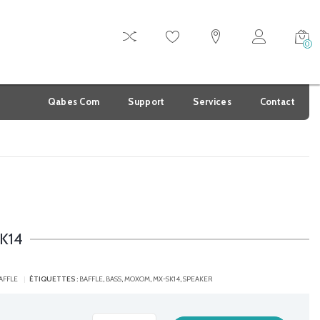
0
Qabes Com
Support
Services
Contact
K14
AFFLE
ÉTIQUETTES :
BAFFLE
,
BASS
,
MOXOM
,
MX-SK14
,
SPEAKER