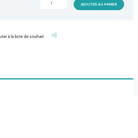
LOGITECH
AJOUTER AU PANIER
WIRELESS
PRESENTER
R400
quantité
Share
uter à la liste de souhait