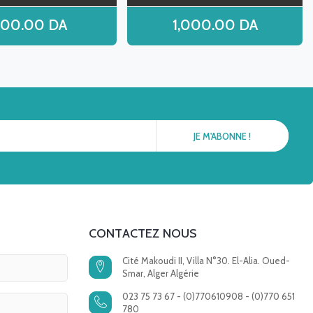
800.00
DA
1,000.00
DA
CONTACTEZ NOUS
Cité Makoudi II, Villa N°30. El-Alia. Oued-
Smar, Alger Algérie
023 75 73 67 - (0)770610908 - (0)770 651
780