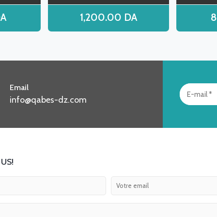
A
1,200.00
DA
Email
info@qabes-dz.com
US!