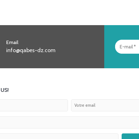
Email
info@qabes-dz.com
US!