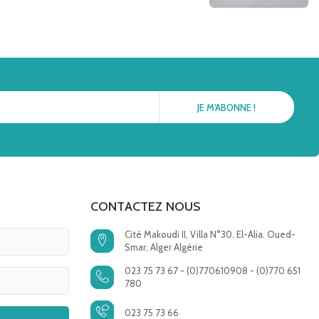
CONTACTEZ NOUS
Cité Makoudi II, Villa N°30. El-Alia. Oued-
Smar, Alger Algérie
023 75 73 67 - (0)770610908 - (0)770 651
780
023 75 73 66