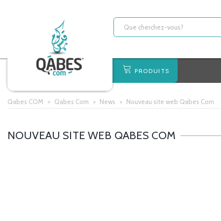
PRODUITS
Qabes COM
>
Qabes Com
>
News
>
Nouveau site web Qabes Com
NOUVEAU SITE WEB QABES COM