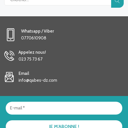
Whatsapp / Viber
0770610908
Appelez nous!
023 75 73 67
Email
info@qabes-dz.com