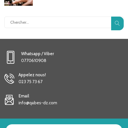
Whatsapp / Viber
0770610908
Appelez nous!
023 75 73 67
Email
info@qabes-dz.com