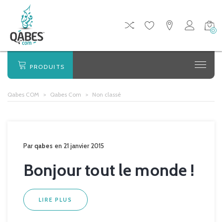
0
PRODUITS
Qabes COM
>
Qabes Com
>
Non classé
Par
qabes
en 21 janvier 2015
Bonjour tout le monde !
LIRE PLUS