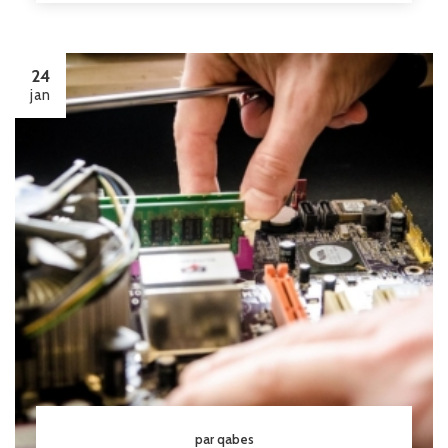
24
jan
par qabes