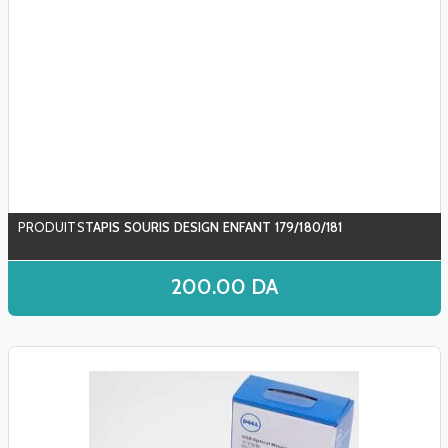
TAPIS SOURIS DESIGN ENFANT 179/180/181
200.00
DA