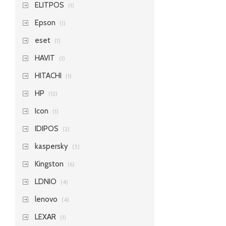
ELITPOS
(1)
Epson
(1)
eset
(1)
HAVIT
(1)
HITACHI
(1)
HP
(12)
Icon
(1)
IDIPOS
(2)
kaspersky
(5)
Kingston
(6)
LDNIO
(4)
lenovo
(4)
LEXAR
(1)