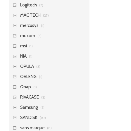
Logitech
(7)
MAC TECH
(27)
mercusys
(1)
moxom
(6)
msi
(1)
NIA
(1)
OPULA
(3)
OVLENG
(1)
Qnap
(1)
RIVACASE
(2)
Samsung
(2)
SANDISK
(10)
sans marque
(8)