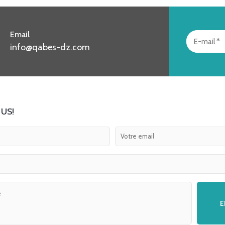
Email
info@qabes-dz.com
US!