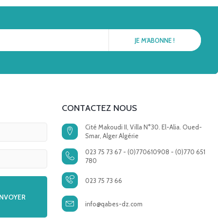
CONTACTEZ NOUS
Cité Makoudi II, Villa N°30. El-Alia. Oued-
Smar, Alger Algérie
023 75 73 67 - (0)770610908 - (0)770 651
780
023 75 73 66
info@qabes-dz.com