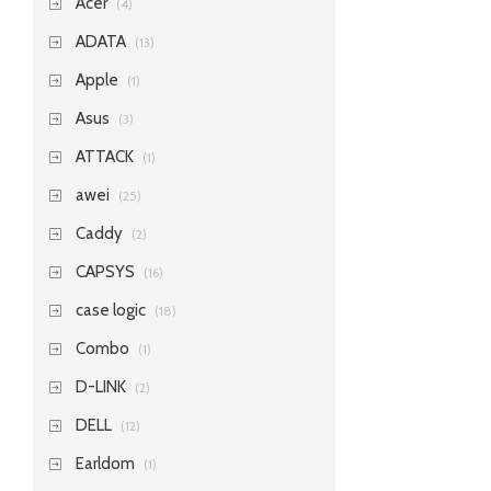
Acer
(4)
ADATA
(13)
Apple
(1)
Asus
(3)
ATTACK
(1)
awei
(25)
Caddy
(2)
CAPSYS
(16)
case logic
(18)
Combo
(1)
D-LINK
(2)
DELL
(12)
Earldom
(1)