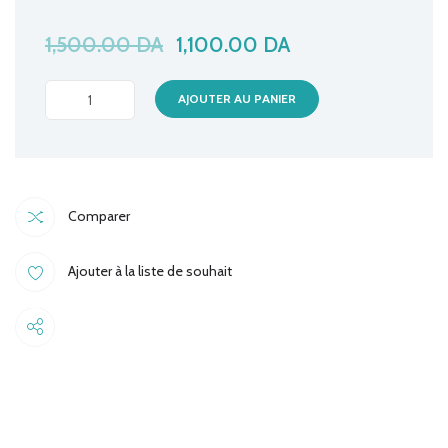
1,500.00
DA
1,100.00
DA
CASQUE
AJOUTER AU PANIER
SONICGEAR
XANADU
MAUVE
quantité
Comparer
Ajouter à la liste de souhait
Share