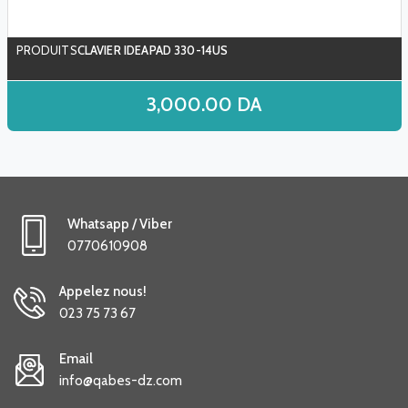
CLAVIER IDEAPAD 330-14US
3,000.00
DA
Whatsapp / Viber
0770610908
Appelez nous!
023 75 73 67
Email
info@qabes-dz.com