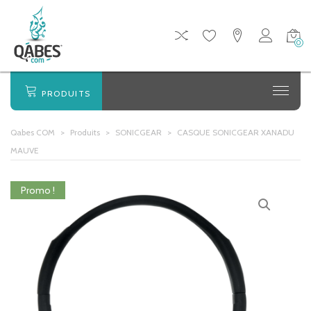
0
PRODUITS
Qabes COM
>
Produits
>
SONICGEAR
>
CASQUE SONICGEAR XANADU
MAUVE
Promo !