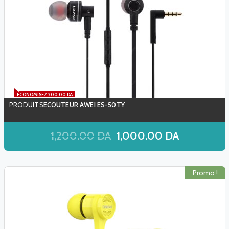
ÉCONOMISEZ 200.00 DA
ECOUTEUR AWEI ES-50TY
1,200.00
DA
1,000.00
DA
Promo !