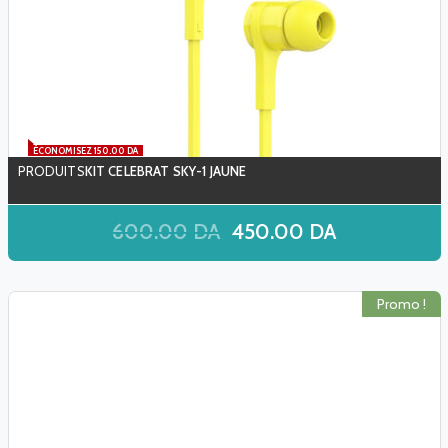
ÉCONOMISEZ 150.00 DA
KIT CELEBRAT SKY-1 JAUNE
600.00
DA
450.00
DA
Promo !