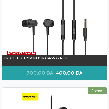
ÉCONOMISEZ 300.00 DA
KIT YISON EXTRA BASS X2 NOIR
700.00
DA
400.00
DA
Promo !