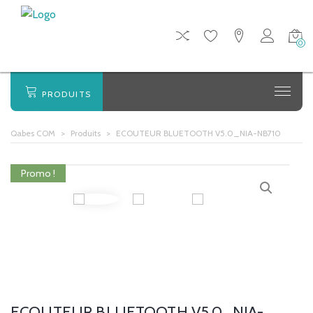
0
PRODUITS
Qabes COM
>
Produits
>
ECOUTEUR BLUETOOTH V5.0_NIA-NB710
Promo !
ECOUTEUR BLUETOOTH V5.0_NIA-