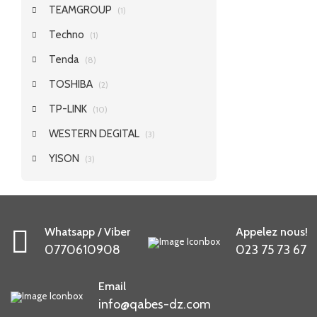
TEAMGROUP
(1)
Techno
(1)
Tenda
(8)
TOSHIBA
(2)
TP-LINK
(10)
WESTERN DEGITAL
(3)
YISON
(3)
Whatsapp / Viber
Appelez nous!
0770610908
023 75 73 67
Email
info@qabes-dz.com