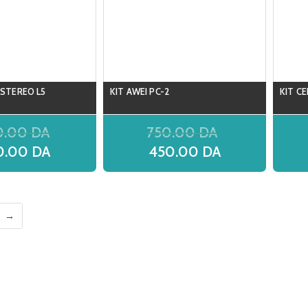
 STEREO L5
KIT AWEI PC-2
KIT CE
0.00
DA
750.00
DA
0.00
DA
450.00
DA
→