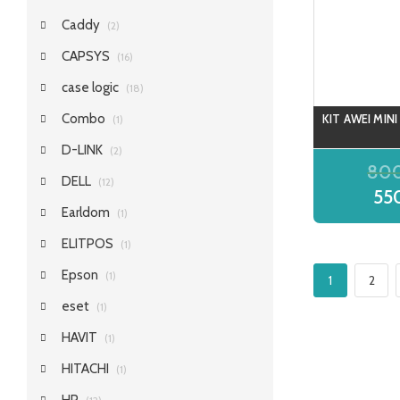
Caddy
(2)
CAPSYS
(16)
case logic
(18)
Combo
KIT AWEI MINI
(1)
D-LINK
(2)
80
DELL
(12)
55
Earldom
(1)
ELITPOS
(1)
Epson
(1)
1
2
eset
(1)
HAVIT
(1)
HITACHI
(1)