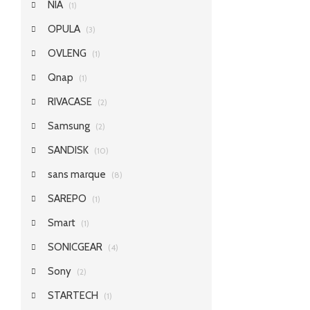
NIA
(1)
OPULA
(3)
OVLENG
(1)
Qnap
(1)
RIVACASE
(2)
Samsung
(2)
SANDISK
(10)
sans marque
(8)
SAREPO
(1)
Smart
(1)
SONICGEAR
(4)
Sony
(2)
STARTECH
(1)