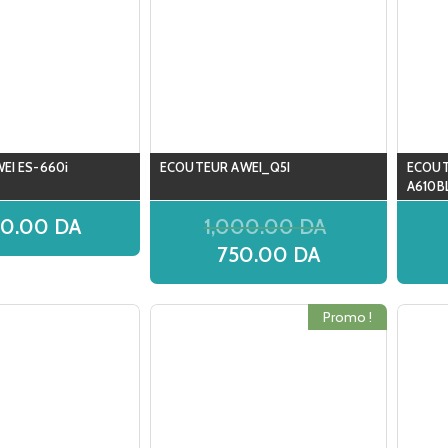
EI ES-660i
ECOUTEUR AWEI_Q5I
ECOUT
A610B
00.00
DA
1,000.00
DA
750.00
DA
Promo !