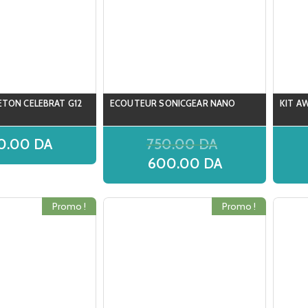
ETON CELEBRAT G12
ECOUTEUR SONICGEAR NANO
KIT AW
0.00
DA
750.00
DA
600.00
DA
Promo !
Promo !