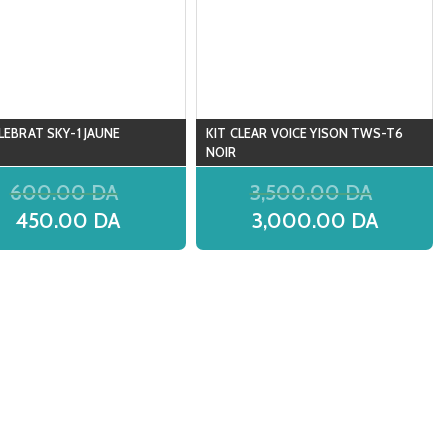
LEBRAT SKY-1 JAUNE
KIT CLEAR VOICE YISON TWS-T6
NOIR
600.00
DA
3,500.00
DA
450.00
DA
3,000.00
DA