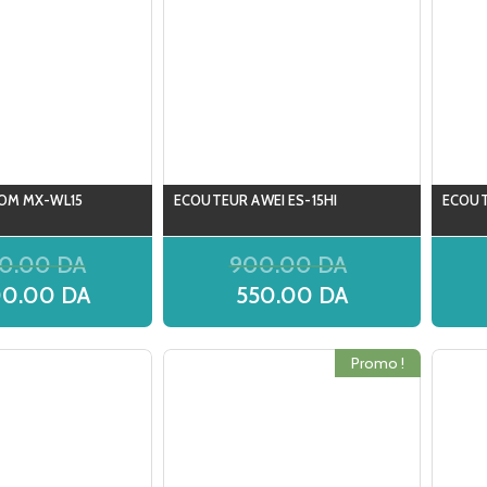
OM MX-WL15
ECOUTEUR AWEI ES-15HI
ECOUT
00.00
DA
900.00
DA
00.00
DA
550.00
DA
Promo !