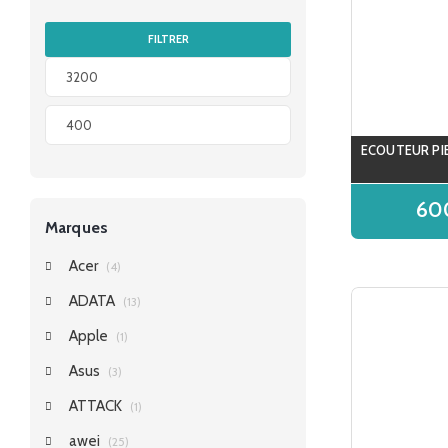
FILTRER
ECOUTEUR PI
60
Marques
Acer
(4)
ADATA
(13)
Apple
(1)
Asus
(3)
ATTACK
(1)
awei
(25)