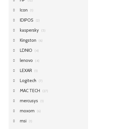
HP
(12)
Icon
(1)
IDIPOS
(2)
kaspersky
(5)
Kingston
(6)
LDNIO
(4)
lenovo
(4)
LEXAR
(1)
Logitech
(7)
MAC TECH
(27)
mercusys
(1)
moxom
(6)
msi
(1)