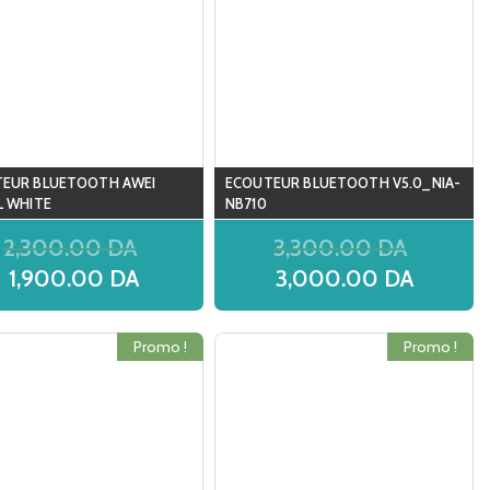
EUR BLUETOOTH AWEI
ECOUTEUR BLUETOOTH V5.0_NIA-
L WHITE
NB710
2,300.00
DA
3,300.00
DA
1,900.00
DA
3,000.00
DA
Promo !
Promo !