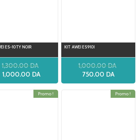
EI ES-10TY NOIR
KIT AWEI ES910I
1,300.00
DA
1,000.00
DA
1,000.00
DA
750.00
DA
Promo !
Promo !