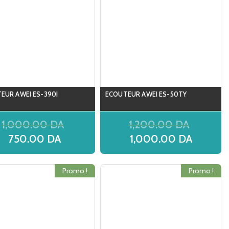
EUR AWEI ES-390I
ECOUTEUR AWEI ES-50TY
1,000.00
DA
1,200.00
DA
750.00
DA
1,000.00
DA
Promo !
Promo !