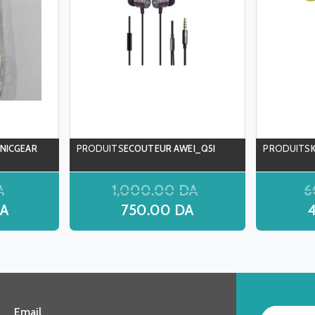
NICGEAR
ECOUTEUR AWEI_Q5I
A
1,000.00
DA
6
A
750.00
DA
Email