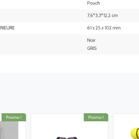
Pouch
7,6*3,3*12,2 cm
ERIEURE
61 x 25 x 102 mm
Noir
GRIS
Promo !
Promo !