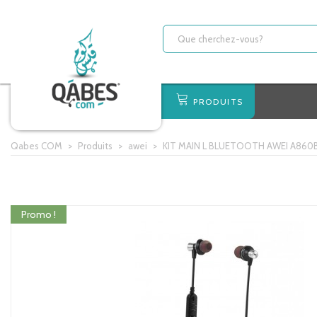
PRODUITS
Qabes COM
>
Produits
>
awei
>
KIT MAIN L BLUETOOTH AWEI A860
Promo !