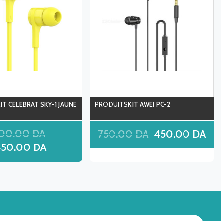
KIT CELEBRAT SKY-1 JAUNE
KIT AWEI PC-2
00.00
DA
750.00
DA
450.00
DA
450.00
DA