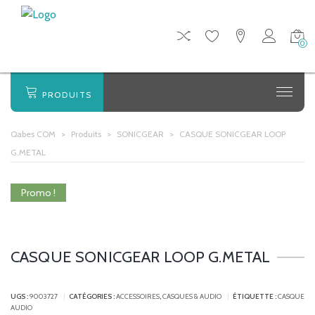
0
PRODUITS
Qabes COM
>
Produits
>
SONICGEAR
>
CASQUE SONICGEAR LOOP
G.METAL
Promo !
CASQUE SONICGEAR LOOP G.METAL
UGS :
9003727
CATÉGORIES :
ACCESSOIRES
,
CASQUES & AUDIO
ÉTIQUETTE :
CASQUE
AUDIO