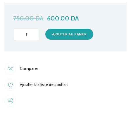
750.00
DA
600.00
DA
CASQUE
AJOUTER AU PANIER
SONICGEAR
LOOP
G.METAL
quantité
Comparer
Ajouter à la liste de souhait
Share