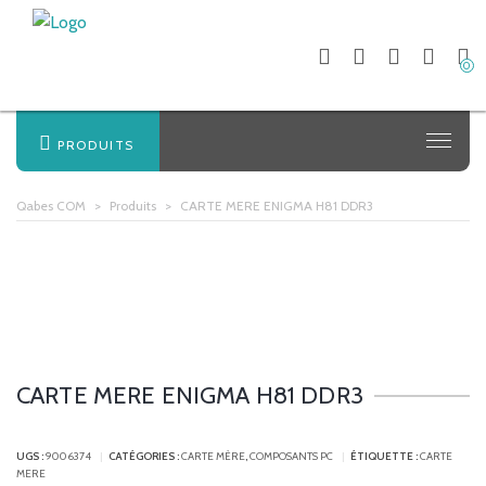
0
PRODUITS
Qabes COM
>
Produits
>
CARTE MERE ENIGMA H81 DDR3
CARTE MERE ENIGMA H81 DDR3
UGS :
9006374
CATÉGORIES :
CARTE MÈRE
,
COMPOSANTS PC
ÉTIQUETTE :
CARTE
MERE