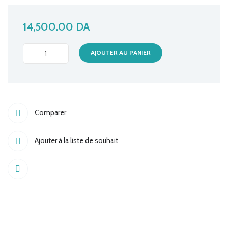
14,500.00
DA
CARTE
AJOUTER AU PANIER
MERE
ENIGMA
H81
DDR3
Comparer
quantité
Ajouter à la liste de souhait
Share