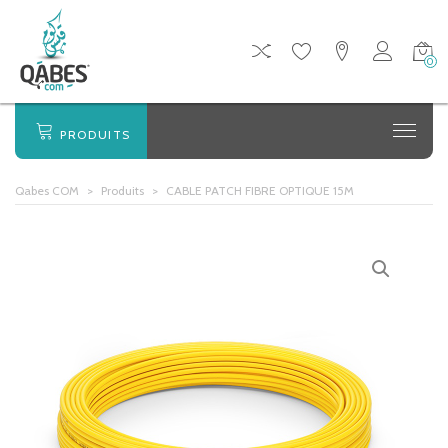
0
PRODUITS
Qabes COM
>
Produits
>
CABLE PATCH FIBRE OPTIQUE 15M