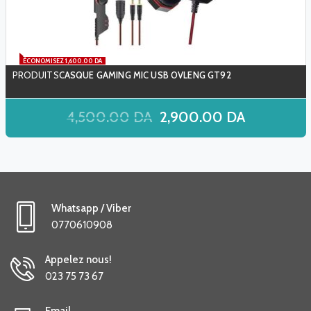
ÉCONOMISEZ 1,600.00 DA
CASQUE GAMING MIC USB OVLENG GT92
4,500.00
DA
2,900.00
DA
Whatsapp / Viber
0770610908
Appelez nous!
023 75 73 67