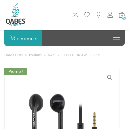
0
PRODUITS
Qabes COM
>
Produits
>
awei
>
ECOUTEUR AWEI ES-15HI
Promo !