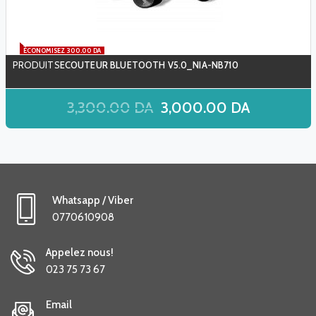
ÉCONOMISEZ 300.00 DA
ECOUTEUR BLUETOOTH V5.0_NIA-NB710
3,300.00
DA
3,000.00
DA
Whatsapp / Viber
0770610908
Appelez nous!
023 75 73 67
Email