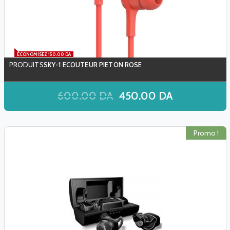
ÉCONOMISEZ 150.00 DA
SKY-1 ECOUTEUR PIETON ROSE
600.00
DA
450.00
DA
Promo !