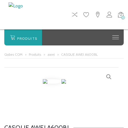
0
PRODUITS
Qabes COM
>
Produits
>
awei
>
CASQUE AWEI A600BL
CASQUE AWEI A600BL