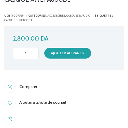
UGS :
9007559
CATÉGORIES :
ACCESSOIRES
,
CASQUES & AUDIO
ÉTIQUETTE :
CASQUE BLUETOOTH
2,800.00
DA
CASQUE
AJOUTER AU PANIER
AWEI
A600BL
quantité
Comparer
Ajouter à la liste de souhait
Share