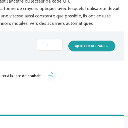
 est l’ancêtre du lecteur de code QR.
 forme de crayons optiques avec lesquels l’utilisateur devait
ne vitesse aussi constante que possible, ils ont ensuite
 miroirs mobiles, vers des scanners automatiques
LECTEUR
AJOUTER AU PANIER
A
MAIN
LASER
SP-
Share
uter à la liste de souhait
2178GA
/AVEC
SUPPC
quantité