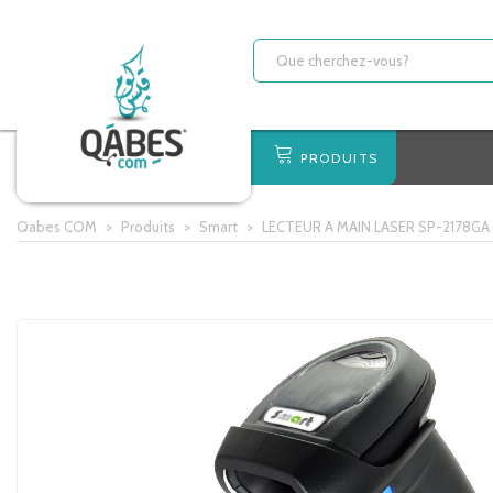
PRODUITS
Qabes COM
>
Produits
>
Smart
>
LECTEUR A MAIN LASER SP-2178GA