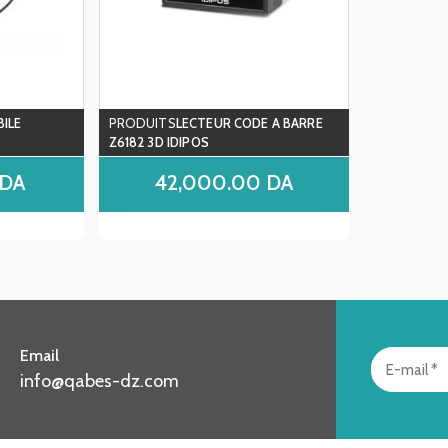
ILE
LECTEUR CODE A BARRE
Z6182 3D IDIPOS
DA
42,000.00
DA
Email
info@qabes-dz.com