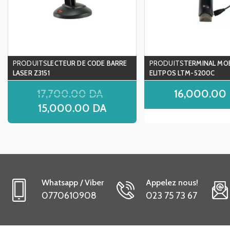
LECTEUR DE CODE BARRE
TERMINAL MOB
LASER Z3151
ELITPOS LTM-5200C
17,700.00
DA
16,000.00
15,000.00
DA
Whatsapp / Viber
Appelez nous!
0770610908
023 75 73 67