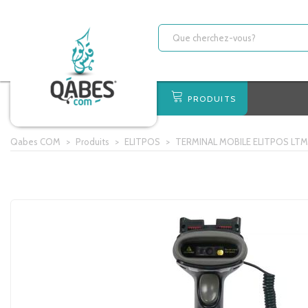
PRODUITS
Qabes COM
>
Produits
>
ELITPOS
>
TERMINAL MOBILE ELITPOS LT