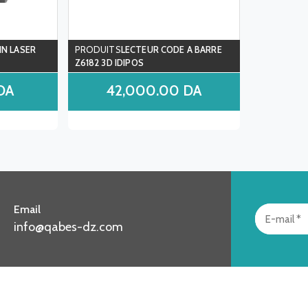
IN LASER
LECTEUR CODE A BARRE
Z6182 3D IDIPOS
DA
42,000.00
DA
Email
info@qabes-dz.com