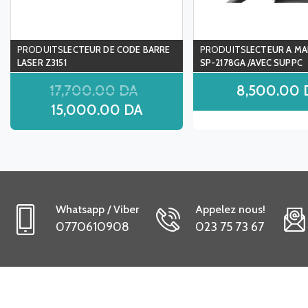
LECTEUR DE CODE BARRE
LECTEUR A MA
LASER Z3151
SP-2178GA /AVEC SUPPC
17,700.00
DA
8,500.00
15,000.00
DA
Whatsapp / Viber
Appelez nous!
0770610908
023 75 73 67